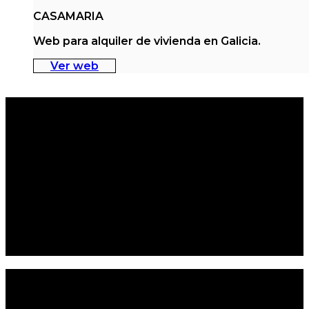
CASAMARIA
Web para alquiler de vivienda en Galicia.
Ver web
¿Quieres una web como
estas? Cuéntanos tu proyecto
>
Cuéntanos qué necesitas. Te respondemos
en menos de 24 horas con una propuesta
sin compromiso.